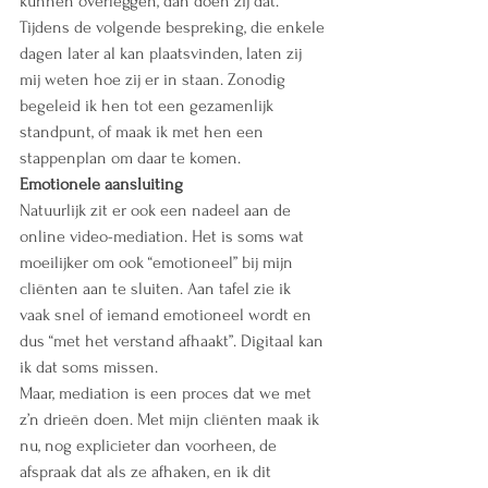
kunnen overleggen, dan doen zij dat. 
Tijdens de volgende bespreking, die enkele 
dagen later al kan plaatsvinden, laten zij 
mij weten hoe zij er in staan. Zonodig 
begeleid ik hen tot een gezamenlijk 
standpunt, of maak ik met hen een 
stappenplan om daar te komen.
Emotionele aansluiting
Natuurlijk zit er ook een nadeel aan de 
online video-mediation. Het is soms wat 
moeilijker om ook “emotioneel” bij mijn 
cliënten aan te sluiten. Aan tafel zie ik 
vaak snel of iemand emotioneel wordt en 
dus “met het verstand afhaakt”. Digitaal kan 
ik dat soms missen.
Maar, mediation is een proces dat we met 
z’n drieën doen. Met mijn cliënten maak ik 
nu, nog explicieter dan voorheen, de 
afspraak dat als ze afhaken, en ik dit 